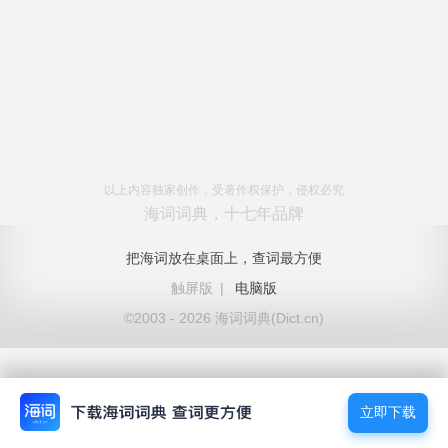
以上内容独家创作，受著作权保护，侵权必究
海词词典，十七年品牌
把海词放在桌面上，查词最方便
触屏版
|
电脑版
©2003 - 2026 海词词典(Dict.cn)
立即下载
立即下载