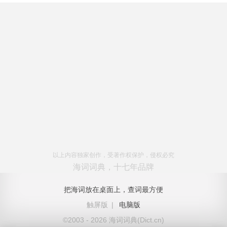
以上内容独家创作，受著作权保护，侵权必究
海词词典，十七年品牌
把海词放在桌面上，查词最方便
触屏版
|
电脑版
©2003 - 2026 海词词典(Dict.cn)