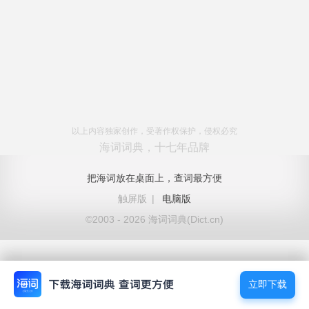
以上内容独家创作，受著作权保护，侵权必究
海词词典，十七年品牌
把海词放在桌面上，查词最方便
触屏版
|
电脑版
©2003 - 2026 海词词典(Dict.cn)
立即下载
立即下载