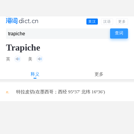
英汉
汉语
更多
Trapiche
英
美
释义
更多
n.
特拉皮切(在墨西哥；西经 95º37' 北纬 16º36')