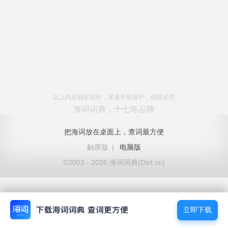
以上内容独家创作，受著作权保护，侵权必究
海词词典，十七年品牌
把海词放在桌面上，查词最方便
触屏版
|
电脑版
©2003 - 2026 海词词典(Dict.cn)
立即下载
立即下载