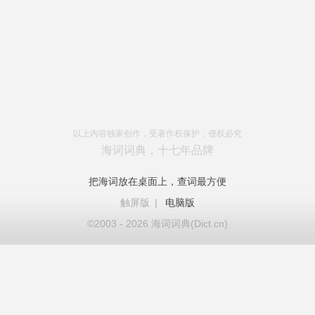
以上内容独家创作，受著作权保护，侵权必究
海词词典，十七年品牌
把海词放在桌面上，查词最方便
触屏版
|
电脑版
©2003 - 2026 海词词典(Dict.cn)