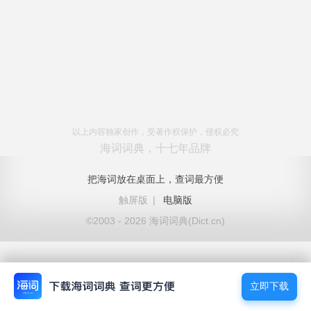
以上内容独家创作，受著作权保护，侵权必究
海词词典，十七年品牌
把海词放在桌面上，查词最方便
触屏版
|
电脑版
©2003 - 2026 海词词典(Dict.cn)
立即下载
立即下载