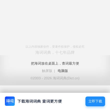
以上内容独家创作，受著作权保护，侵权必究
海词词典，十七年品牌
把海词放在桌面上，查词最方便
触屏版
|
电脑版
©2003 - 2026 海词词典(Dict.cn)
立即下载
立即下载