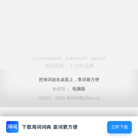
以上内容独家创作，受著作权保护，侵权必究
海词词典，十七年品牌
把海词放在桌面上，查词最方便
触屏版
|
电脑版
©2003 - 2026 海词词典(Dict.cn)
立即下载
立即下载