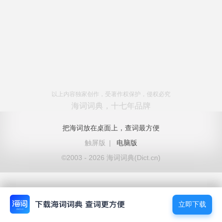
以上内容独家创作，受著作权保护，侵权必究
海词词典，十七年品牌
把海词放在桌面上，查词最方便
触屏版
|
电脑版
©2003 - 2026 海词词典(Dict.cn)
立即下载
立即下载