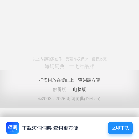
以上内容独家创作，受著作权保护，侵权必究
海词词典，十七年品牌
把海词放在桌面上，查词最方便
触屏版
|
电脑版
©2003 - 2026 海词词典(Dict.cn)
立即下载
立即下载