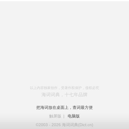
以上内容独家创作，受著作权保护，侵权必究
海词词典，十七年品牌
把海词放在桌面上，查词最方便
触屏版
|
电脑版
©2003 - 2026 海词词典(Dict.cn)