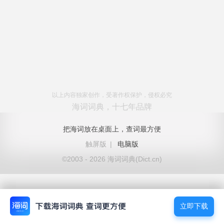
以上内容独家创作，受著作权保护，侵权必究
海词词典，十七年品牌
把海词放在桌面上，查词最方便
触屏版
|
电脑版
©2003 - 2026 海词词典(Dict.cn)
立即下载
立即下载