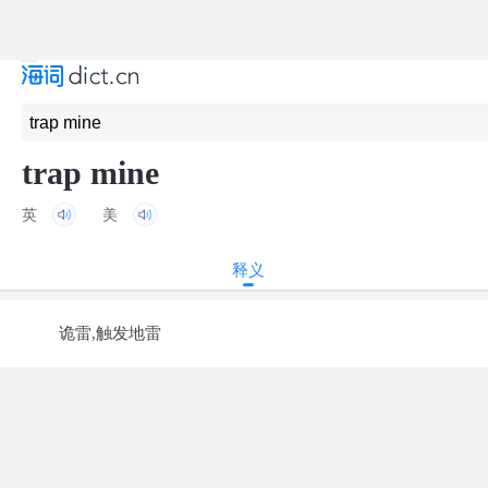
trap mine
英
美
释义
诡雷,触发地雷