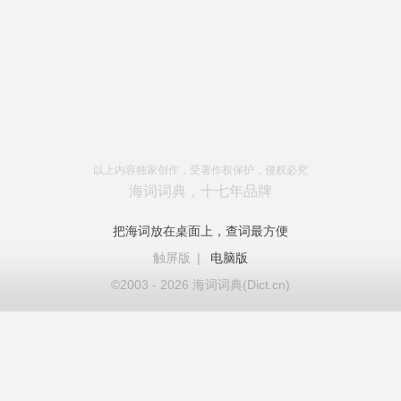
以上内容独家创作，受著作权保护，侵权必究
海词词典，十七年品牌
把海词放在桌面上，查词最方便
触屏版
|
电脑版
©2003 - 2026 海词词典(Dict.cn)