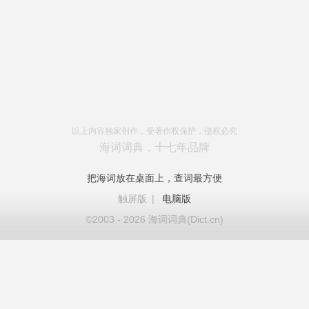
以上内容独家创作，受著作权保护，侵权必究
海词词典，十七年品牌
把海词放在桌面上，查词最方便
触屏版
|
电脑版
©2003 - 2026 海词词典(Dict.cn)