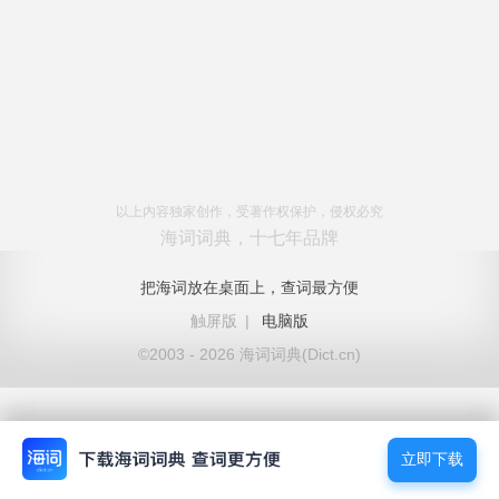
以上内容独家创作，受著作权保护，侵权必究
海词词典，十七年品牌
把海词放在桌面上，查词最方便
触屏版
|
电脑版
©2003 - 2026 海词词典(Dict.cn)
立即下载
立即下载