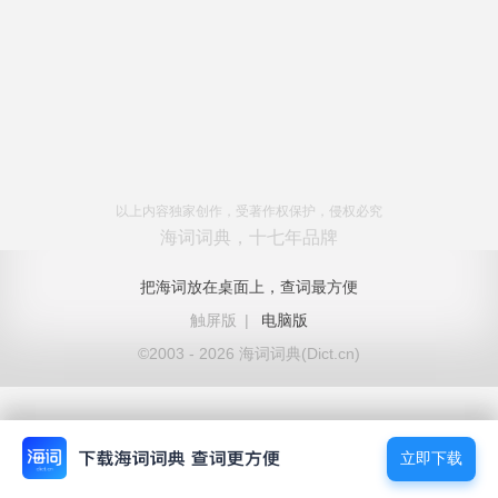
以上内容独家创作，受著作权保护，侵权必究
海词词典，十七年品牌
把海词放在桌面上，查词最方便
触屏版
|
电脑版
©2003 - 2026 海词词典(Dict.cn)
立即下载
立即下载