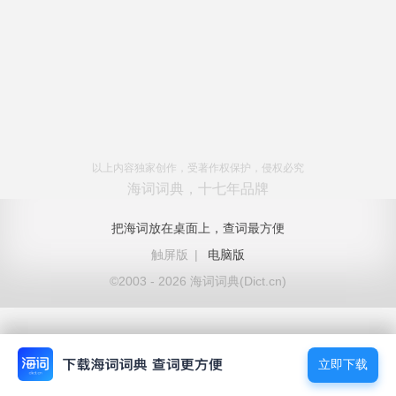
以上内容独家创作，受著作权保护，侵权必究
海词词典，十七年品牌
把海词放在桌面上，查词最方便
触屏版
|
电脑版
©2003 - 2026 海词词典(Dict.cn)
立即下载
立即下载