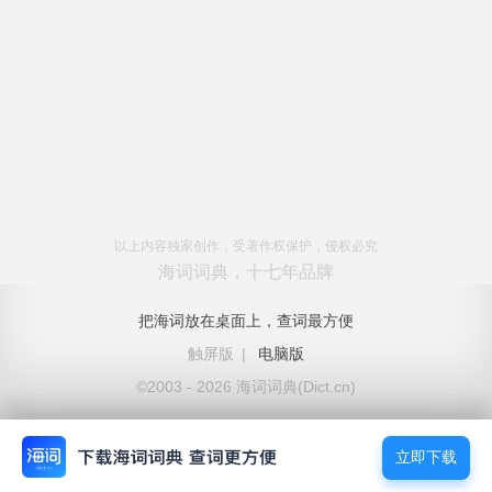
以上内容独家创作，受著作权保护，侵权必究
海词词典，十七年品牌
把海词放在桌面上，查词最方便
触屏版
|
电脑版
©2003 - 2026 海词词典(Dict.cn)
立即下载
立即下载