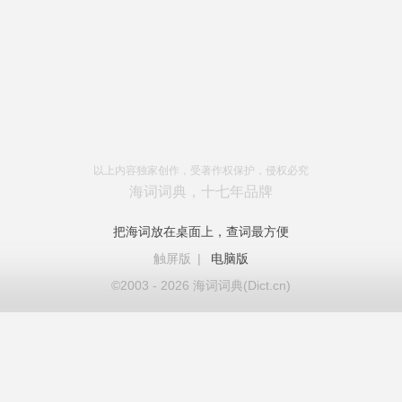
以上内容独家创作，受著作权保护，侵权必究
海词词典，十七年品牌
把海词放在桌面上，查词最方便
触屏版
|
电脑版
©2003 - 2026 海词词典(Dict.cn)