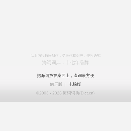
以上内容独家创作，受著作权保护，侵权必究
海词词典，十七年品牌
把海词放在桌面上，查词最方便
触屏版
|
电脑版
©2003 - 2026 海词词典(Dict.cn)