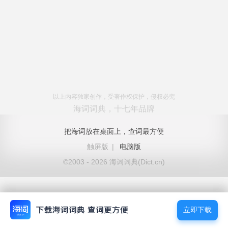
以上内容独家创作，受著作权保护，侵权必究
海词词典，十七年品牌
把海词放在桌面上，查词最方便
触屏版
|
电脑版
©2003 - 2026 海词词典(Dict.cn)
立即下载
立即下载