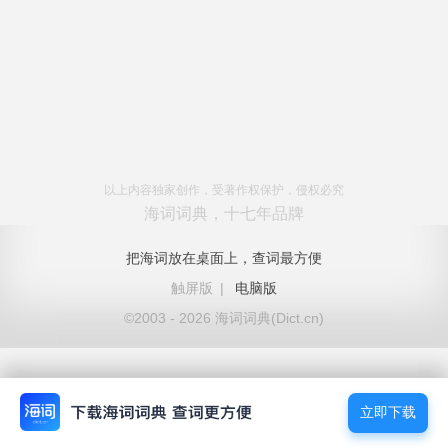
以上内容独家创作，受著作权保护，侵权必究
海词词典，十七年品牌
把海词放在桌面上，查词最方便
触屏版
|
电脑版
©2003 - 2026 海词词典(Dict.cn)
立即下载
立即下载