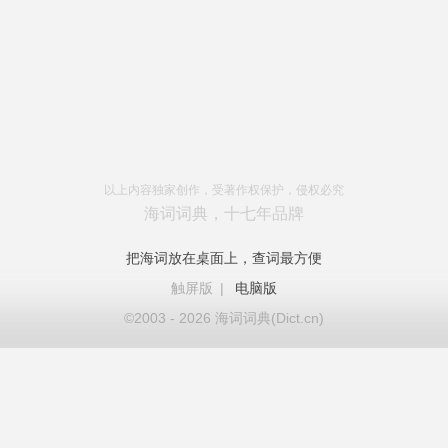
以上内容独家创作，受著作权保护，侵权必究
海词词典，十七年品牌
把海词放在桌面上，查词最方便
触屏版
|
电脑版
©2003 - 2026 海词词典(Dict.cn)