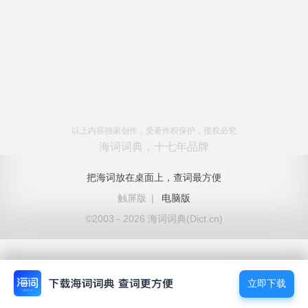
以上内容独家创作，受著作权保护，侵权必究
海词词典，十七年品牌
把海词放在桌面上，查词最方便
触屏版
|
电脑版
©2003 - 2026 海词词典(Dict.cn)
立即下载
立即下载