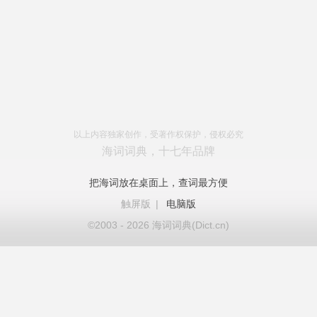
以上内容独家创作，受著作权保护，侵权必究
海词词典，十七年品牌
把海词放在桌面上，查词最方便
触屏版
|
电脑版
©2003 - 2026 海词词典(Dict.cn)