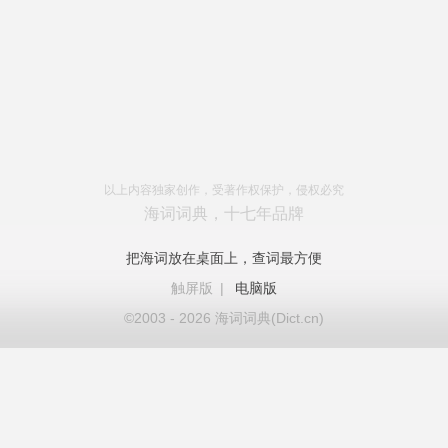
以上内容独家创作，受著作权保护，侵权必究
海词词典，十七年品牌
把海词放在桌面上，查词最方便
触屏版
|
电脑版
©2003 - 2026 海词词典(Dict.cn)