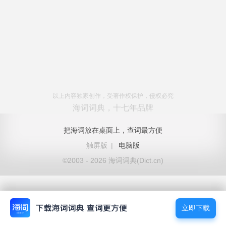
以上内容独家创作，受著作权保护，侵权必究
海词词典，十七年品牌
把海词放在桌面上，查词最方便
触屏版
|
电脑版
©2003 - 2026 海词词典(Dict.cn)
立即下载
立即下载