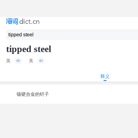
tipped steel
英
美
释义
镶硬合金的钎子