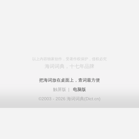
以上内容独家创作，受著作权保护，侵权必究
海词词典，十七年品牌
把海词放在桌面上，查词最方便
触屏版
|
电脑版
©2003 - 2026 海词词典(Dict.cn)