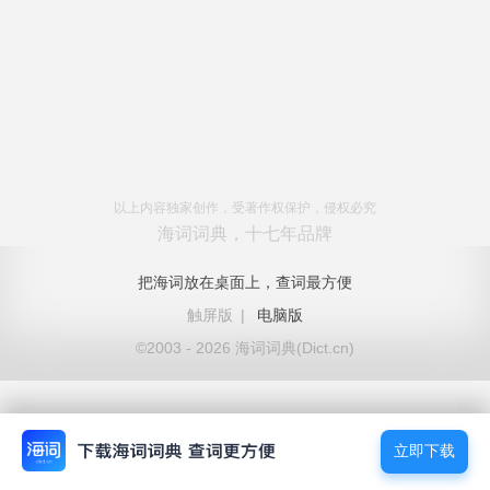
以上内容独家创作，受著作权保护，侵权必究
海词词典，十七年品牌
把海词放在桌面上，查词最方便
触屏版
|
电脑版
©2003 - 2026 海词词典(Dict.cn)
立即下载
立即下载