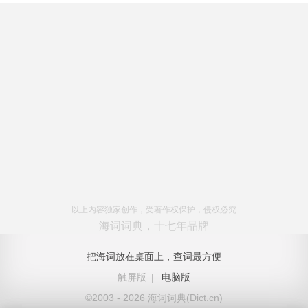
以上内容独家创作，受著作权保护，侵权必究
海词词典，十七年品牌
把海词放在桌面上，查词最方便
触屏版
|
电脑版
©2003 - 2026 海词词典(Dict.cn)