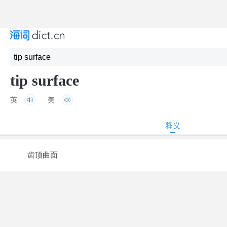
tip surface
英
美
释义
齿顶曲面