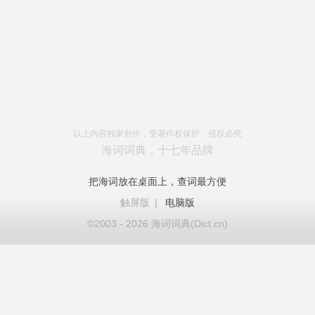
以上内容独家创作，受著作权保护，侵权必究
海词词典，十七年品牌
把海词放在桌面上，查词最方便
触屏版
|
电脑版
©2003 - 2026 海词词典(Dict.cn)