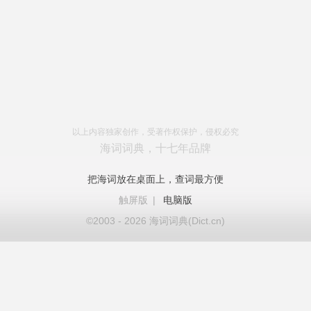
以上内容独家创作，受著作权保护，侵权必究
海词词典，十七年品牌
把海词放在桌面上，查词最方便
触屏版
|
电脑版
©2003 - 2026 海词词典(Dict.cn)