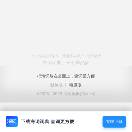
以上内容独家创作，受著作权保护，侵权必究
海词词典，十七年品牌
把海词放在桌面上，查词最方便
触屏版
|
电脑版
©2003 - 2026 海词词典(Dict.cn)
立即下载
立即下载