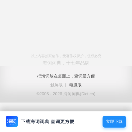
以上内容独家创作，受著作权保护，侵权必究
海词词典，十七年品牌
把海词放在桌面上，查词最方便
触屏版
|
电脑版
©2003 - 2026 海词词典(Dict.cn)
立即下载
立即下载