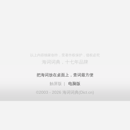
以上内容独家创作，受著作权保护，侵权必究
海词词典，十七年品牌
把海词放在桌面上，查词最方便
触屏版
|
电脑版
©2003 - 2026 海词词典(Dict.cn)