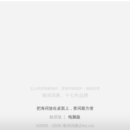
以上内容独家创作，受著作权保护，侵权必究
海词词典，十七年品牌
把海词放在桌面上，查词最方便
触屏版
|
电脑版
©2003 - 2026 海词词典(Dict.cn)