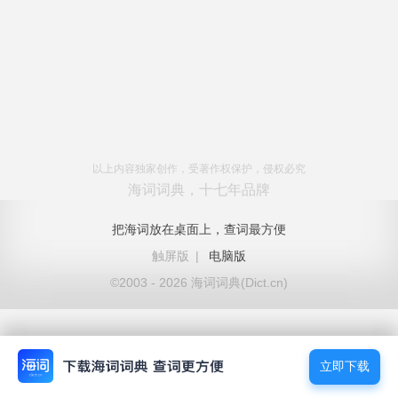
以上内容独家创作，受著作权保护，侵权必究
海词词典，十七年品牌
把海词放在桌面上，查词最方便
触屏版
|
电脑版
©2003 - 2026 海词词典(Dict.cn)
立即下载
立即下载