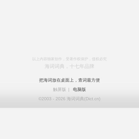
以上内容独家创作，受著作权保护，侵权必究
海词词典，十七年品牌
把海词放在桌面上，查词最方便
触屏版
|
电脑版
©2003 - 2026 海词词典(Dict.cn)