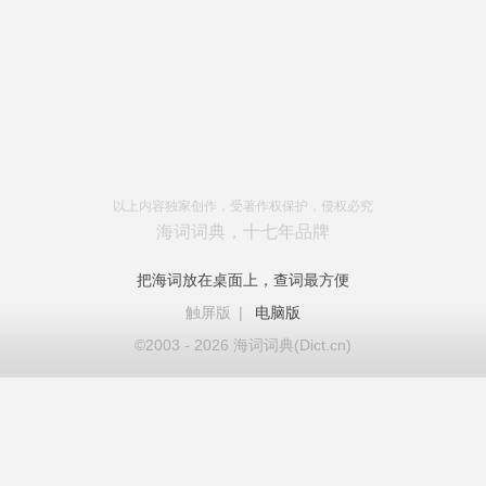
以上内容独家创作，受著作权保护，侵权必究
海词词典，十七年品牌
把海词放在桌面上，查词最方便
触屏版
|
电脑版
©2003 - 2026 海词词典(Dict.cn)