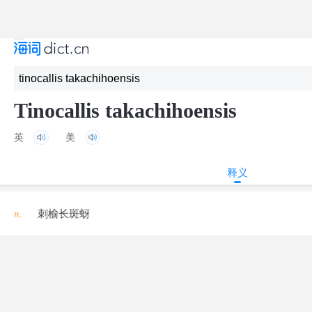
Tinocallis takachihoensis
英
美
释义
n.
刺榆长斑蚜