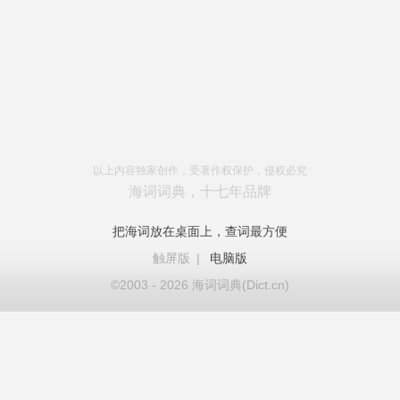
以上内容独家创作，受著作权保护，侵权必究
海词词典，十七年品牌
把海词放在桌面上，查词最方便
触屏版
|
电脑版
©2003 - 2026 海词词典(Dict.cn)