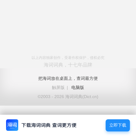
以上内容独家创作，受著作权保护，侵权必究
海词词典，十七年品牌
把海词放在桌面上，查词最方便
触屏版
|
电脑版
©2003 - 2026 海词词典(Dict.cn)
立即下载
立即下载