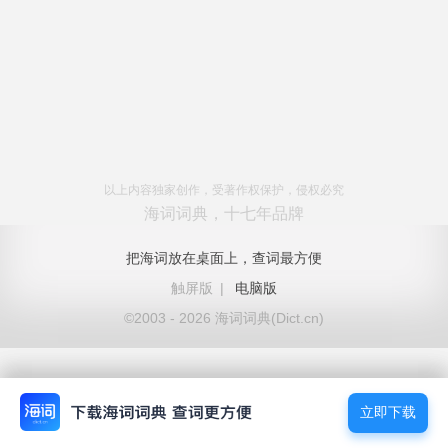
以上内容独家创作，受著作权保护，侵权必究
海词词典，十七年品牌
把海词放在桌面上，查词最方便
触屏版
|
电脑版
©2003 - 2026 海词词典(Dict.cn)
立即下载
立即下载