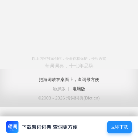
以上内容独家创作，受著作权保护，侵权必究
海词词典，十七年品牌
把海词放在桌面上，查词最方便
触屏版
|
电脑版
©2003 - 2026 海词词典(Dict.cn)
立即下载
立即下载