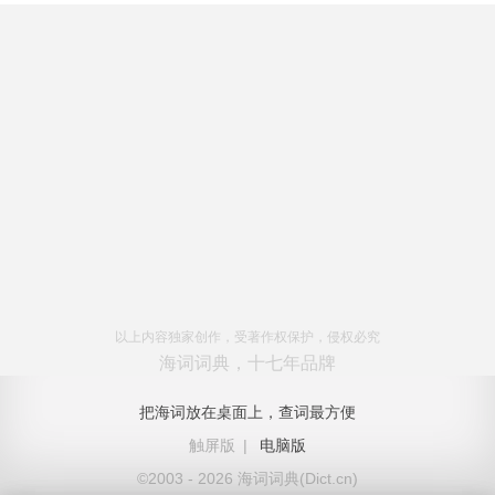
以上内容独家创作，受著作权保护，侵权必究
海词词典，十七年品牌
把海词放在桌面上，查词最方便
触屏版
|
电脑版
©2003 - 2026 海词词典(Dict.cn)