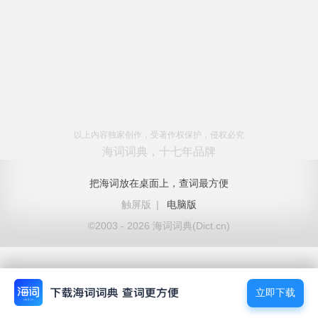
以上内容独家创作，受著作权保护，侵权必究
海词词典，十七年品牌
把海词放在桌面上，查词最方便
触屏版
|
电脑版
©2003 - 2026 海词词典(Dict.cn)
立即下载
立即下载