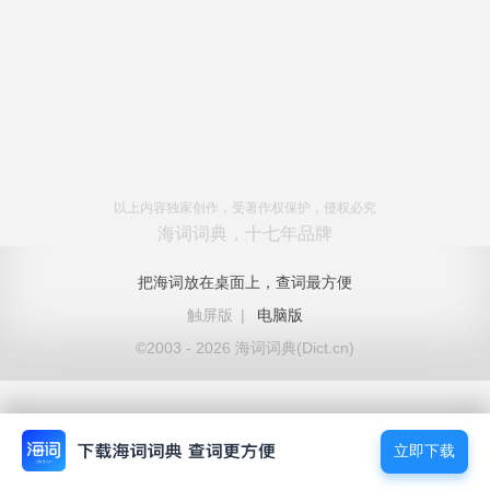
以上内容独家创作，受著作权保护，侵权必究
海词词典，十七年品牌
把海词放在桌面上，查词最方便
触屏版
|
电脑版
©2003 - 2026 海词词典(Dict.cn)
立即下载
立即下载