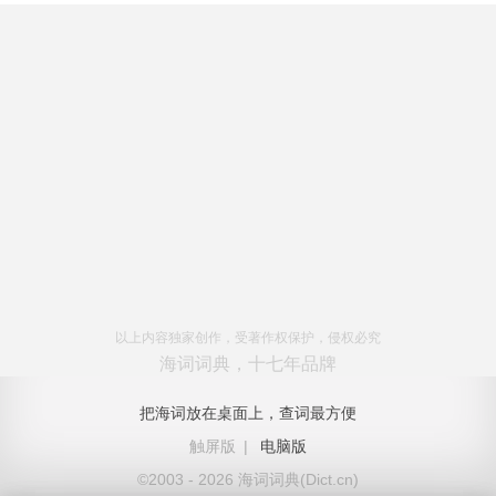
以上内容独家创作，受著作权保护，侵权必究
海词词典，十七年品牌
把海词放在桌面上，查词最方便
触屏版
|
电脑版
©2003 - 2026 海词词典(Dict.cn)