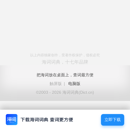
以上内容独家创作，受著作权保护，侵权必究
海词词典，十七年品牌
把海词放在桌面上，查词最方便
触屏版
|
电脑版
©2003 - 2026 海词词典(Dict.cn)
立即下载
立即下载