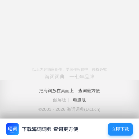
以上内容独家创作，受著作权保护，侵权必究
海词词典，十七年品牌
把海词放在桌面上，查词最方便
触屏版
|
电脑版
©2003 - 2026 海词词典(Dict.cn)
立即下载
立即下载