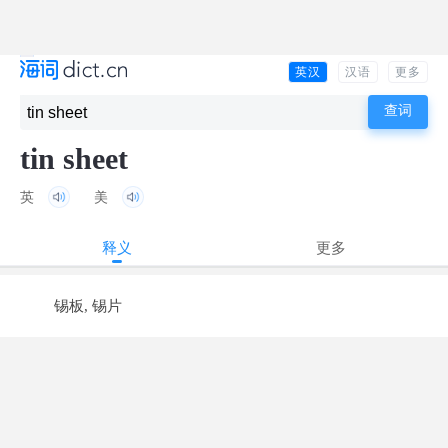
英汉
汉语
更多
tin sheet
英
美
释义
更多
锡板, 锡片