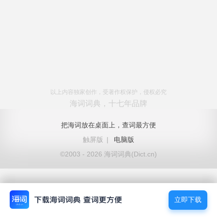
以上内容独家创作，受著作权保护，侵权必究
海词词典，十七年品牌
把海词放在桌面上，查词最方便
触屏版
|
电脑版
©2003 - 2026 海词词典(Dict.cn)
立即下载
立即下载